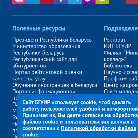
Полезные ресурсы
Подразделе
Президент Республики Беларусь
Ректорат
Министерство образования
ИИТ БГУИР
Республики Беларусь
Филиал "Мин
Республиканский сайт для
колледж"
абитуриентов
Библиотека
Портал рейтинговой оценки
Научно-иссле
качества услуг
Профком раб
Обучение иностранцев в Беларуси
Центр кадров
Портал информационной
Совет молоды
поддержки экспорта
Учебно-мето
Сайт БГУИР использует cookie, чтоб сделать
Патриот
Центр компе
работу пользователей удобной и комфортной
Молодежь Беларуси
Научно-техно
Принимая их, Вы даете согласие на обработк
Госстандарт
ОП БГУИР Ком
файлов cookie и пользовательских данных в
Национальный правовой интернет-
Спортклуб
соответствии с
Политикой обработки файлов
портал
cookie
.
Поступающим из Российской