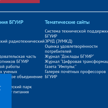
ния БГУИР
Тематические сайты
Система технической поддержк
БГУИР
ский радиотехнический
ЭРУД (ЭУМКД)
Оценка удовлетворённости
потребителей
довательская часть
Журнал "Доклады БГУИР"
отников БГУИР
Журнал "Цифровая трансформац
ой работы
Газета "Импульс"
х ученых
Галерея почётных профессоров
дическое объединение
БГУИР
тенций
.
логический парк
у
бинат питания