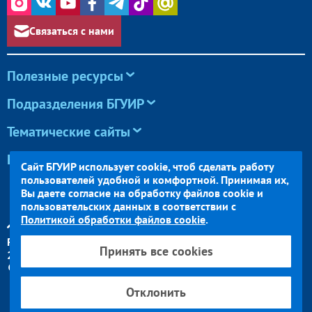
Связаться с нами
Полезные ресурсы
Подразделения БГУИР
Тематические сайты
Конференции и олимпиады
Сайт БГУИР использует cookie, чтоб сделать работу
пользователей удобной и комфортной. Принимая их,
Вы даете согласие на обработку файлов cookie и
Белорусский Государственный
пользовательских данных в соответствии с
Университет Информатики и
Политикой обработки файлов cookie
.
Радиоэлектроники
Республика Беларусь, Минск
Принять все cookies
220013, ул. П. Бровки, 6
Схема корпусов
Отклонить