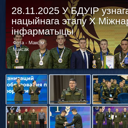
28.11.2025 У БДУІР узнаг
нацыйнага этапу Х Міжна
інфарматыцы
Фота - Максім
Максак